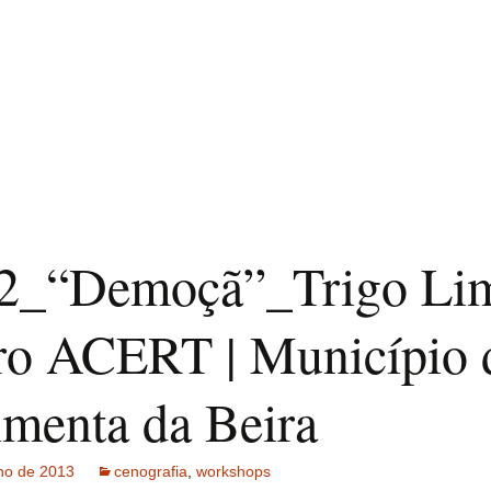
2_“Demoçã”_Trigo Li
tro ACERT | Município 
menta da Beira
ho de 2013
cenografia
,
workshops