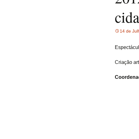
cid
14 de Jul
Espectácul
Criação ar
Coordena