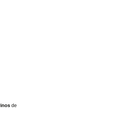
rinos
de