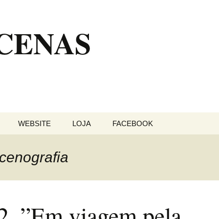
 CENAS
WEBSITE
LOJA
FACEBOOK
 cenografia
2_”Em viagem pela