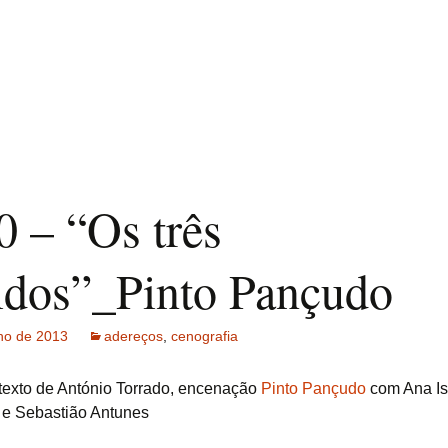
0 – “Os três
idos”_Pinto Pançudo
ho de 2013
adereços
,
cenografia
o texto de António Torrado, encenação
Pinto Pançudo
com Ana Is
 e Sebastião Antunes