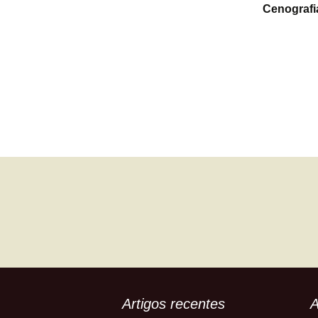
Cenografi
Navegação
de
artigos
Artigos recentes
A