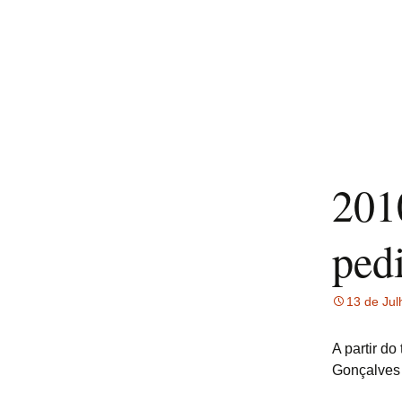
201
ped
13 de Jul
A partir d
Gonçalves