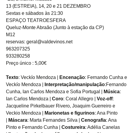
13 (ESTREIA), 14, 20 e 21 DEZEMBRO
Sextas e sábados às 21:30
ESPAÇO TEATROESFERA
Queluz-Monte Abraão (Junto à estação da CP)
M12
reservas: geral@valdevinos.net
963207325
933280258
Preço único : 5,00€
Texto
: Veckío Mendoza |
Encenação
: Fernando Cunha e
Veckío Mendoza |
Interpretação/manipulação
:Fernando
Cunha, Ian Carlos Mendoza e Sofia Portugal |
Música
:
Ian Carlos Mendoza |
Coro
: Coral Allegro |
Voz-off
:
Jacqueline Pirkelbauer Rivero, Joaquim Guerreiro e
Veckio Mendoza |
Marionetas e figurinos
: Ana Pinto
|
Máscara
: Marta Fernandes Silva |
Cenografia
: Ana
Pinto e Fernando Cunha |
Costureira
: Adélia Canelas