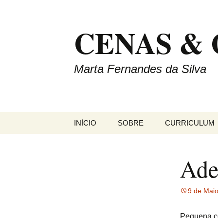
Saltar
para
CENAS &
o
conteúdo
Marta Fernandes da Silva
INÍCIO
SOBRE
CURRICULUM
Ade
9 de Mai
Pequena co