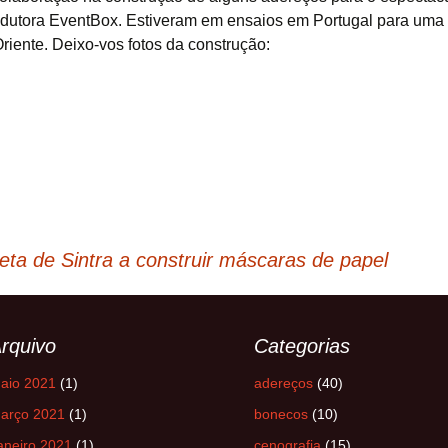
dutora EventBox. Estiveram em ensaios em Portugal para uma
riente. Deixo-vos fotos da construção:
a de Sintra a construir máscaras de papel
rquivo
Categorias
aio 2021
(1)
adereços
(40)
arço 2021
(1)
bonecos
(10)
aneiro 2021
(1)
cenografia
(15)