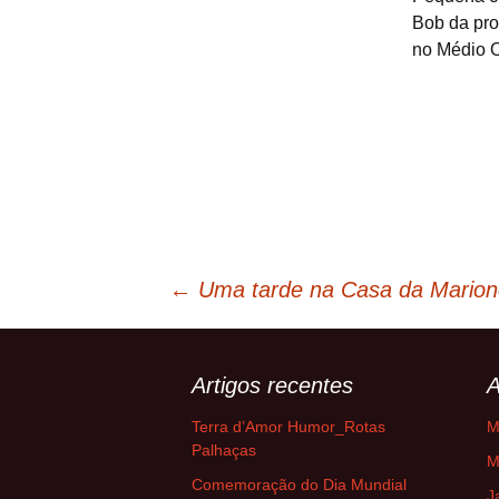
Bob da pro
no Médio O
Navegação
←
Uma tarde na Casa da Marionet
de
Artigos recentes
A
artigos
Terra d’Amor Humor_Rotas
M
Palhaças
M
Comemoração do Dia Mundial
J