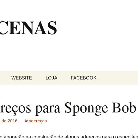
 CENAS
WEBSITE
LOJA
FACEBOOK
reços para Sponge Bob
o de 2016
adereços
laboração na construção de alguns adereços para o espectá