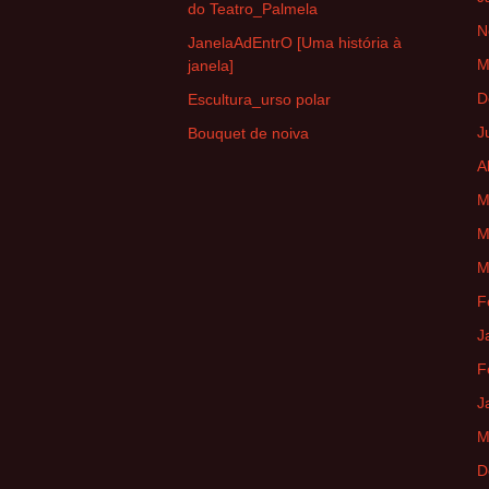
do Teatro_Palmela
N
JanelaAdEntrO [Uma história à
M
janela]
D
Escultura_urso polar
J
Bouquet de noiva
A
M
M
M
F
J
F
J
M
D