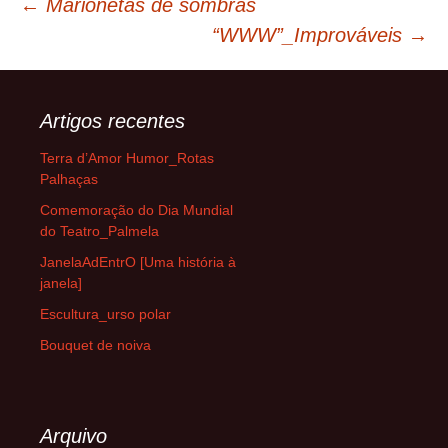
Navegação
←
Marionetas de sombras
“WWW”_Improváveis
→
de
artigos
Artigos recentes
Terra d’Amor Humor_Rotas
Palhaças
Comemoração do Dia Mundial
do Teatro_Palmela
JanelaAdEntrO [Uma história à
janela]
Escultura_urso polar
Bouquet de noiva
Arquivo