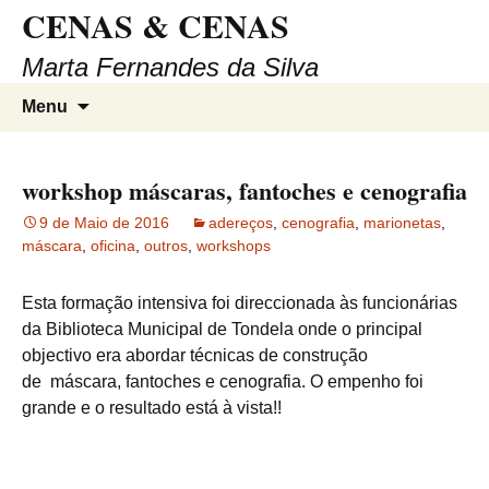
CENAS & CENAS
Saltar
para
Marta Fernandes da Silva
o
conteúdo
Pesqui
Menu
por:
workshop máscaras, fantoches e cenografia
9 de Maio de 2016
adereços
,
cenografia
,
marionetas
,
máscara
,
oficina
,
outros
,
workshops
Esta formação intensiva foi direccionada às funcionárias
da Biblioteca Municipal de Tondela onde o principal
objectivo era abordar técnicas de construção
de máscara, fantoches e cenografia. O empenho foi
grande e o resultado está à vista!!