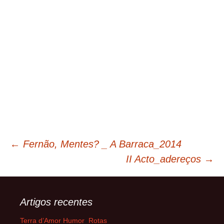
Navegação
←
Fernão, Mentes? _ A Barraca_2014
II Acto_adereços
→
de
artigos
Artigos recentes
Terra d’Amor Humor_Rotas