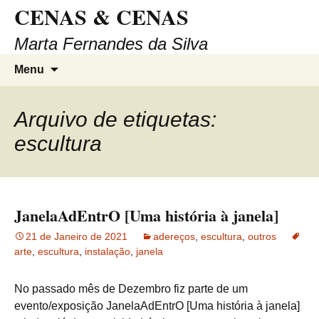
CENAS & CENAS
Saltar
para
Marta Fernandes da Silva
o
conteúdo
Pesqui
Menu
por:
Arquivo de etiquetas:
escultura
JanelaAdEntrO [Uma história à janela]
21 de Janeiro de 2021
adereços
,
escultura
,
outros
arte
,
escultura
,
instalação
,
janela
No passado mês de Dezembro fiz parte de um
evento/exposição JanelaAdEntrO [Uma história à janela]